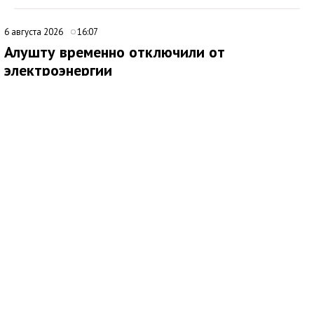
6 августа 2026
16:07
Алушту временно отключили от
электроэнергии
В Алуште временно ограничили подачу электроэнергии на
территории всего муниципалитета. Об этом сообщила глава
администрации города Галина Огнёва.
По ее словам, отключение связано с проведением аварийных
работ. Ожидается, что электроснабжение восстановят
примерно через два часа.
6 августа 2026
10:00
В Детском парке Симферополя проведут
серию детских мастер-классов
Медиаисточник: Муниципальное бюджетное учреждение культуры Парки