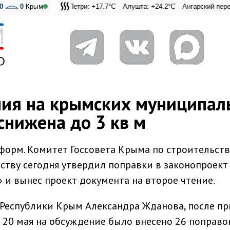
0
0
Крым
Ай-Петри: +17.7°C
Алушта: +24.2°C
Ангарский перевал: +20
Адмиральская Лагу
ния на крымских муниципал
снижена до 3 кв м
орм. Комитет Госсовета Крыма по строительств
тву сегодня утвердил поправки в законопроект
 и вынес проект документа на второе чтение.
еспублики Крым Александра Жданова, после пр
 20 мая на обсуждение было внесено 26 поправок