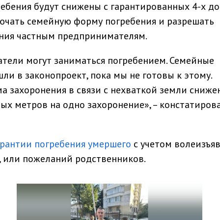
ебения будут снижены с гарантированных 4-х до
ключать семейную форму погребения и разрешать
ения частным предпринимателям.
ели могут заниматься погребением. Семейные
шли в законопроект, пока мы не готовы к этому.
а захоронения в связи с нехваткой земли снижен
ых метров на одно захоронение», – констатиров
арантии погребения умершего
с учетом волеизъяв
, или пожеланий родственников.