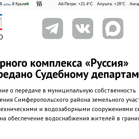
0
0
Крым
Ай-Петри: +21.4°C
Алушта: +28°C
Ангарский пе
Адмирал
рного комплекса «Руссия»
редано Судебному департам
ие о передаче в муниципальную собственность
ления Симферопольского района земельного учас
техническими и водозаборными сооружениями с
 на обеспечение водоснабжения жителей в грани