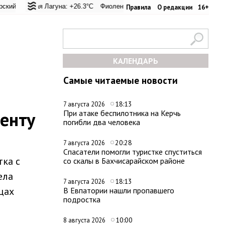
ревал: +24.9°C
ьская Лагуна: +26.3°C
Евпатория: +33.8°C
Фиолент: +26.6°C
Керчь: +31°C
Казачья бухта: +26.6°C
Никитский сад: +27
Хе
Правила
О редакции
16+
КАЛЕНДАРЬ
Самые читаемые новости
18:13
7 августа 2026
енту
При атаке беспилотника на Керчь
погибли два человека
20:28
7 августа 2026
Спасатели помогли туристке спуститься
тка с
со скалы в Бахчисарайском районе
ела
18:13
7 августа 2026
цах
В Евпатории нашли пропавшего
подростка
10:00
8 августа 2026