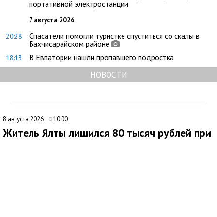
портативной электростанции
7 августа 2026
Спасатели помогли туристке спуститься со скалы в
20:28
Бахчисарайском районе
В Евпатории нашли пропавшего подростка
18:13
НОВОСТИ
8 августа 2026
10:00
Житель Ялты лишился 80 тысяч рублей при
покупке портативной электростанции
В Ялте 44-летний местный житель стал жертвой мошенников
при попытке приобрести портативную электростанцию через
интернет. Мужчина нашел объявление о продаже
автономного источника электроснабжения и связался с
предполагаемым продавцом.