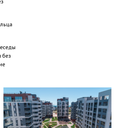
ез
ельца
беседы
 без
ие