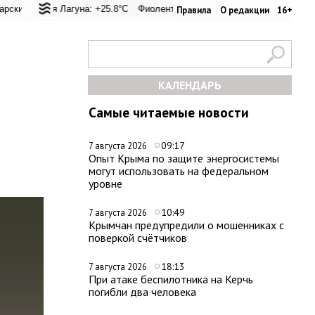
евал: +20.9°C
кая Лагуна: +25.8°C
Евпатория: +23.6°C
Фиолент: +26.4°C
Керчь: +33.4°C
Казачья бухта: +26.2°C
Никитский сад: +2
Херсо
Правила
О редакции
16+
КАЛЕНДАРЬ
Самые читаемые новости
09:17
7 августа 2026
Опыт Крыма по защите энергосистемы
могут использовать на федеральном
уровне
10:49
7 августа 2026
Крымчан предупредили о мошенниках с
поверкой счётчиков
18:13
7 августа 2026
При атаке беспилотника на Керчь
погибли два человека