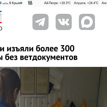
0
0
Крым
Ай-Петри: +19.3°C
Алушта: +24.4°C
Ангарский пер
Адмиральс
и изъяли более 300
 без ветдокументов