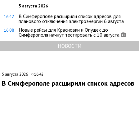
5 августа 2026
В Симферополе расширили список адресов для
16:42
планового отключения электроэнергии 6 августа
Новые рейсы для Красновки и Опушек до
16:08
Симферополя начнут тестировать с 10 августа
НОВОСТИ
5 августа 2026
16:42
В Симферополе расширили список адресов
для планового отключения электроэнергии
6 августа
В Симферополе внесли дополнения в график плановых
отключений электроэнергии. По обновленным данным, 6
августа 2026 года подача электричества будет временно
прекращена на ряде улиц и переулков города.