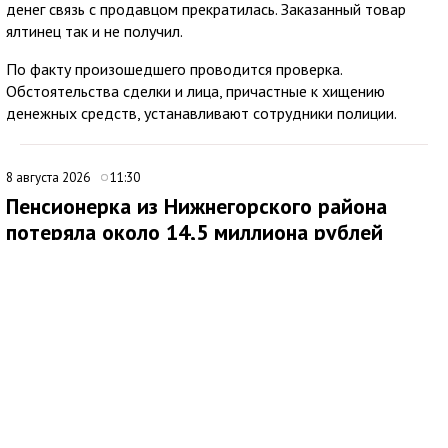
денег связь с продавцом прекратилась. Заказанный товар
ялтинец так и не получил.
По факту произошедшего проводится проверка.
Обстоятельства сделки и лица, причастные к хищению
денежных средств, устанавливают сотрудники полиции.
8 августа 2026
11:30
Пенсионерка из Нижнегорского района
потеряла около 14,5 миллиона рублей
после звонков мошенников
В Нижнегорском районе 62-летняя местная жительница
обратилась в ОМВД России после того, как стала жертвой
дистанционных мошенников. По данным полиции,
злоумышленники похитили у нее около 14,5 миллиона рублей.
По факту хищения денежных средств в особо крупном
размере возбуждено уголовное дело по ч. 4 ст. 159 УК РФ.
Как сообщила потерпевшая, схема обмана продолжалась