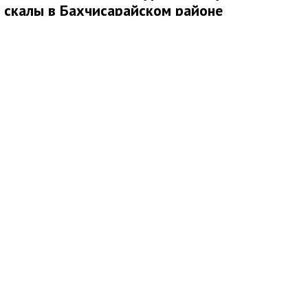
скалы в Бахчисарайском районе
Медиаисточник: Главное управление МЧС России по Республике Крым
7 августа спасатели МЧС России оказали помощь туристке,
которая не могла самостоятельно спуститься со скалы в
районе горы Бойко в Бахчисарайском районе Крыма.
Сотрудники Главного управления МЧС России по Республике