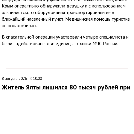
Крым оперативно обнаружили девушку и с использованием
альпинистского оборудования транспортировали ее в
ближайший населенный пункт. Медицинская помощь туристке
не понадобилась.
В спасательной операции участвовали четыре специалиста и
были задействованы две единицы техники МЧС России.
8 августа 2026
10:00
Житель Ялты лишился 80 тысяч рублей при
покупке портативной электростанции
В Ялте 44-летний местный житель стал жертвой мошенников
при попытке приобрести портативную электростанцию через
интернет. Мужчина нашел объявление о продаже
автономного источника электроснабжения и связался с
предполагаемым продавцом.