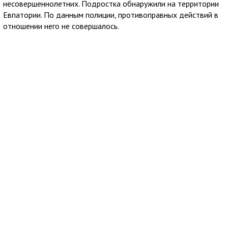
несовершеннолетних. Подростка обнаружили на территории
Евпатории. По данным полиции, противоправных действий в
отношении него не совершалось.
С Виталием провели профилактическую беседу.
Правоохранители продолжают выяснять все обстоятельства
произошедшего и поблагодарили волонтеров,
неравнодушных жителей и других участников поисков за
содействие.
7 августа 2026
16:45
За две недели в Крыму приняли 556
заявлений на регистрацию брака