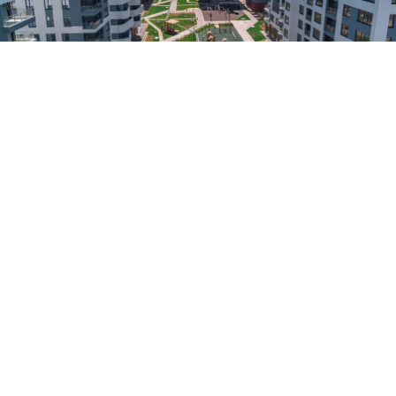
В этом году День строителя — особенный:
профессиональному празднику исполняется 70 лет. 9 августа
мы чествуем людей, которые каждый день делают выбор в
пользу созидания. Они строят дома, школы, больницы, дороги,
благоустраивают общественные пространства, создают
основу для развития городов и комфортной жизни миллионов
людей.
Уже 22 года этому принципу следует группа компаний
«ИнтерСтрой». Начав свой путь в Севастополе, сегодня
компания выросла до федерального девелопера,
реализующего масштабные проекты в Крыму, Сочи,
Калининграде и Мурманске. «ИнтерСтрой» последовательно
расширяет географию присутствия, сохраняя неизменными