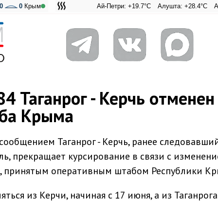
0
0
Крым
Ай-Петри: +19.7°C
Алушта: +28.4°C
Ангарский
Адмира
 Таганрог - Керчь отменен
ба Крыма
ообщением Таганрог - Керчь, ранее следовавши
ль, прекращает курсирование в связи с изменен
, принятым оперативным штабом Республики Кр
ься из Керчи, начиная с 17 июня, а из Таганрога 