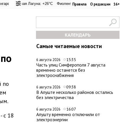
 перевал: +20.9°C
льская Лагуна: +26°C
Евпатория: +29.2°C
Фиолент: +25.9°C
Керчь: +30.6°C
Казачья бухта: +25.9°C
Никитский сад
Хер
Правила
О редакции
16+
КАЛЕНДАРЬ
Самые читаемые новости
 по
15:35
6 августа 2026
Часть улиц Симферополя 7 августа
временно останется без
электроснабжения
й по
09:38
6 августа 2026
ием
В Алуште несколько районов остались
без электричества
ым.
16:07
6 августа 2026
Алушту временно отключили от
- с 18
электроэнергии