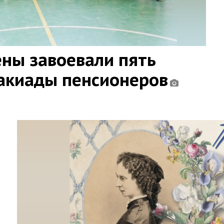
ны завоевали пять
такиады пенсионеров