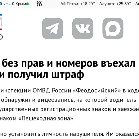
0
0
Крым
Ай-Петри: +18.2°C
Алушта: +25.3°C
Ангарский пе
Адмираль
без прав и номеров въехал 
и получил штраф
оинспекции ОМВД России «Феодосийский» в ход
 обнаружили видеозапись, на которой водитель
ударственных регистрационных знаков и заезжае
знаком «Пешеходная зона».
о установить личность нарушителя. Им оказалс