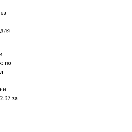
без
 для
м
: по
ил
тьи
2.37 за
а