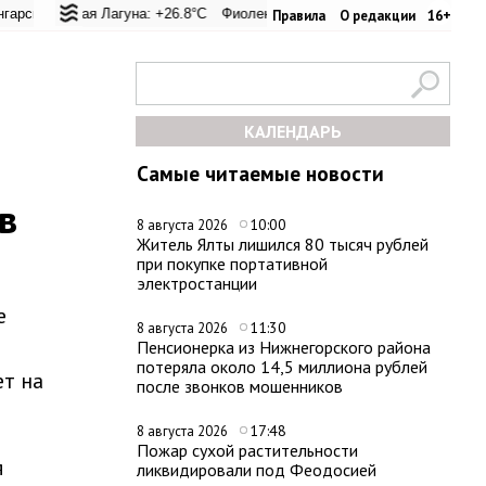
ревал: +21.2°C
ская Лагуна: +26.8°C
Евпатория: +26.6°C
Фиолент: +27.2°C
Керчь: +29.8°C
Казачья бухта: +26.9°C
Никитский сад: +
Хер
Правила
О редакции
16+
КАЛЕНДАРЬ
Самые читаемые новости
в
10:00
8 августа 2026
Житель Ялты лишился 80 тысяч рублей
при покупке портативной
электростанции
е
11:30
8 августа 2026
Пенсионерка из Нижнегорского района
потеряла около 14,5 миллиона рублей
т на
после звонков мошенников
17:48
8 августа 2026
Пожар сухой растительности
я
ликвидировали под Феодосией