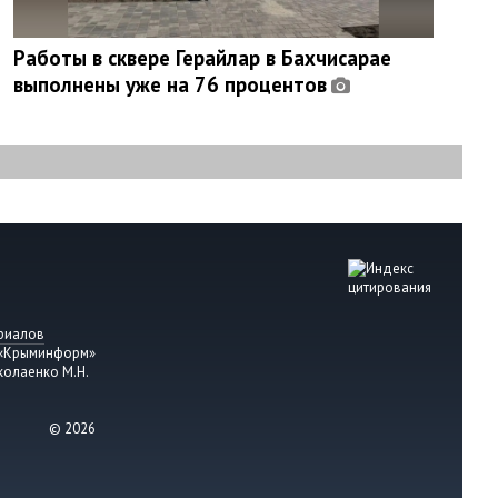
Работы в сквере Герайлар в Бахчисарае
выполнены уже на 76 процентов
риалов
 «Крыминформ»
колаенко М.Н.
© 2026