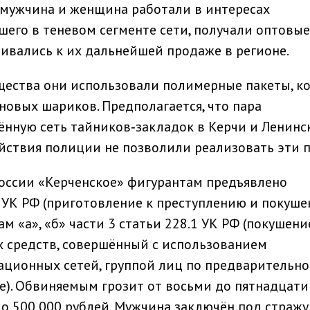
 мужчина и женщина работали в интересах
шего в теневом сегменте сети, получали оптовые
ивались к их дальнейшей продаже в регионе.
щества они использовали полимерные пакеты, к
новых шариков. Предполагается, что пара
ённую сеть тайников‑закладок в Керчи и Ленинс
йствия полиции не позволили реализовать эти 
ссии «Керченское» фигурантам предъявлено
0 УК РФ (приготовление к преступлению и покуше
ам «а», «б» части 3 статьи 228.1 УК РФ (покушени
х средств, совершённый с использованием
ионных сетей, группой лиц по предварительн
ре). Обвиняемым грозит от восьми до пятнадцати
 500 000 рублей. Мужчина заключён под стражу,