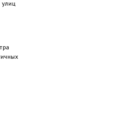
 улиц
тра
гичных
и