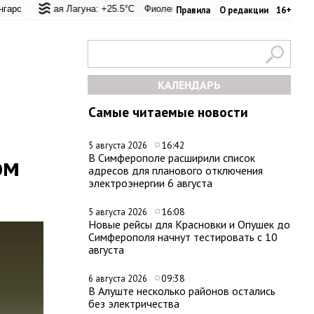
вал: +27.8°C
ая Лагуна: +25.5°C
Евпатория: +33.8°C
Фиолент: +25.8°C
Керчь: +31.6°C
Казачья бухта: +25.7°C
Никитский сад: +32
Херсон
Правила
О редакции
16+
КАЛЕНДАРЬ
Самые читаемые новости
16:42
5 августа 2026
ом
В Симферополе расширили список
адресов для планового отключения
электроэнергии 6 августа
16:08
5 августа 2026
Новые рейсы для Красновки и Опушек до
Симферополя начнут тестировать с 10
августа
09:38
6 августа 2026
В Алуште несколько районов остались
без электричества