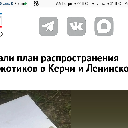
0
0
Крым
Ай-Петри: +22.8°C
Алушта: +31.8°C
Ангарский пере
Адмиральск
али план распространения
ркотиков в Керчи и Ленинск