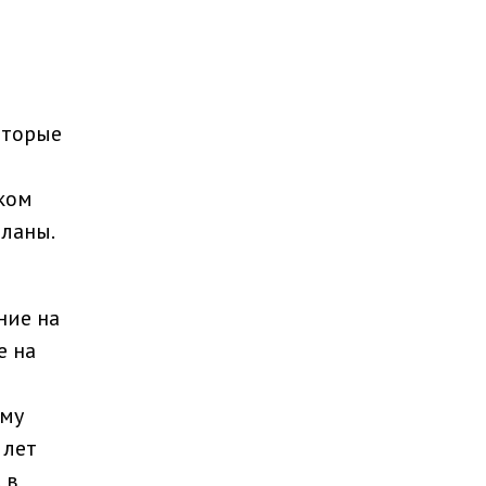
оторые
ком
планы.
ние на
е на
ому
 лет
 в