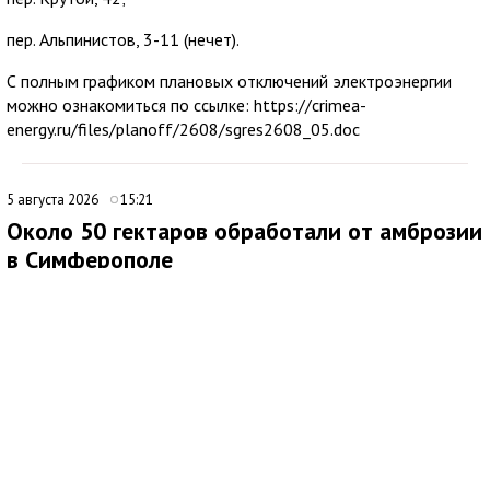
пер. Альпинистов, 3-11 (нечет).
С полным графиком плановых отключений электроэнергии
можно ознакомиться по ссылке: https://crimea-
energy.ru/files/planoff/2608/sgres2608_05.doc
5 августа 2026
15:21
Около 50 гектаров обработали от амброзии
в Симферополе
В Симферополе продолжаются работы по ликвидации очагов
произрастания амброзии. Подрядная организация ежедневно
направляет на эти мероприятия 20 специалистов.
Покос проводят на центральных и магистральных улицах, в
общественных пространствах, а также на набережных реки
Салгир. Кампания стартовала в апреле и, как планируется,
продлится до октября.