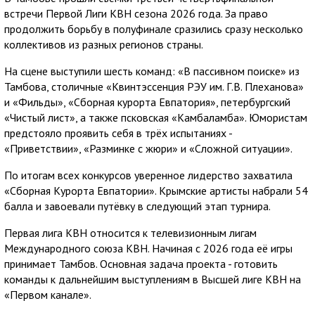
встречи Первой Лиги КВН сезона 2026 года. За право
продолжить борьбу в полуфинале сразились сразу несколько
коллективов из разных регионов страны.
На сцене выступили шесть команд: «В пассивном поиске» из
Тамбова, столичные «Квинтэссенция РЭУ им. Г.В. Плеханова»
и «Фильды», «Сборная курорта Евпатория», петербургский
«Чистый лист», а также псковская «Камбаламба». Юмористам
предстояло проявить себя в трёх испытаниях -
«Приветствии», «Разминке с жюри» и «Сложной ситуации».
По итогам всех конкурсов уверенное лидерство захватила
«Сборная Курорта Евпатории». Крымские артисты набрали 54
балла и завоевали путёвку в следующий этап турнира.
Первая лига КВН относится к телевизионным лигам
Международного союза КВН. Начиная с 2026 года её игры
принимает Тамбов. Основная задача проекта - готовить
команды к дальнейшим выступлениям в Высшей лиге КВН на
«Первом канале».