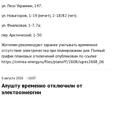
ул. Леси Украинки, 147;
ул. Новаторов, 1-19 (нечет), 2-18/82 (чет);
ул. Фиалковая, 1-7, 7а;
пер. Арктический, 1-30
Жителям рекомендуют заранее учитывать временное
отсутствие электричества при планировании дня. Полный
график плановых отключений опубликован по ссылке:
https://crimea-energy.ru/files/planoff/2608/sgres2608_06
6 августа 2026
16:07
Алушту временно отключили от
электроэнергии
В Алуште временно ограничили подачу электроэнергии на
территории всего муниципалитета. Об этом сообщила глава
администрации города Галина Огнёва.