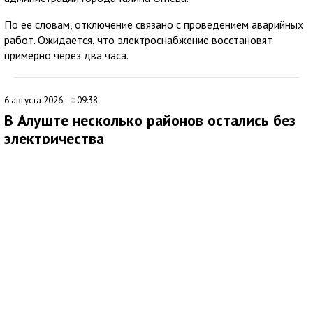
По ее словам, отключение связано с проведением аварийных
работ. Ожидается, что электроснабжение восстановят
примерно через два часа.
6 августа 2026
09:38
В Алуште несколько районов остались без
электричества
В Алуште временно ограничена подача электроэнергии в
нескольких районах города. Об этом сообщила глава
администрации Алушты Галина Огнёва.
По её данным, отключение затронуло улицы Ялтинскую,
Юбилейную и 60 лет СССР, а также микрорайон Мирный.
Ожидается, что электроснабжение восстановят примерно
через два часа. Причины временного ограничения подачи
электричества в сообщении не уточняются.