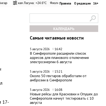
перевал: +28.5°C
льская Лагуна: +24.6°C
Евпатория: +32.8°C
Фиолент: +25.2°C
Керчь: +31.8°C
Казачья бухта: +25.2°C
Никитский сад
Х
Правила
О редакции
16+
КАЛЕНДАРЬ
Самые читаемые новости
16:42
5 августа 2026
В Симферополе расширили список
адресов для планового отключения
электроэнергии 6 августа
ы
15:21
5 августа 2026
Около 50 гектаров обработали от
амброзии в Симферополе
ил
16:08
5 августа 2026
Новые рейсы для Красновки и Опушек до
Симферополя начнут тестировать с 10
 17-
августа