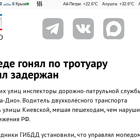
0
0
Крым
Ай-Петри: +22.6°C
Алушта: +32.6°C
Ангарский 
Адмира
де гонял по тротуару
ыл задержан
ких улиц инспекторы дорожно-патрульной служб
а-Дио». Водитель двухколёсного транспорта
ь улицы Киевской, мешая пешеходам, чем наруш
ижения РФ.
дники ГИБДД установили, что управлял мопедом