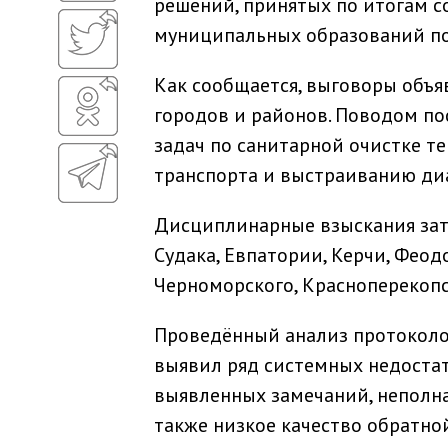
решений, принятых по итогам 
муниципальных образований по
Как сообщается, выговоры объ
городов и районов. Поводом п
задач по санитарной очистке т
транспорта и выстраиванию диа
Дисциплинарные взыскания за
Судака, Евпатории, Керчи, Феод
Черноморского, Красноперекопс
Проведённый анализ протоколо
выявил ряд системных недостатк
выявленных замечаний, неполна
также низкое качество обратной