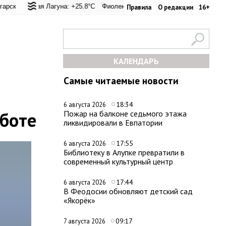
ревал: +25°C
ская Лагуна: +25.8°C
Евпатория: +32°C
Фиолент: +26.1°C
Керчь: +33.1°C
Казачья бухта: +26.2°C
Никитский сад: +28.
Хер
Правила
О редакции
16+
КАЛЕНДАРЬ
Самые читаемые новости
18:34
6 августа 2026
боте
Пожар на балконе седьмого этажа
ликвидировали в Евпатории
17:55
6 августа 2026
Библиотеку в Алупке превратили в
современный культурный центр
17:44
6 августа 2026
В Феодосии обновляют детский сад
«Якорёк»
09:17
7 августа 2026