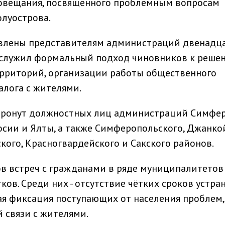
совещания, посвящённого проблемным вопросам
луострова.
явлены представителям администраций двенадц
ослужил формальный подход чиновников к реше
ерриторий, организации работы общественного
лога с жителями.
тронут должностных лиц администраций Симфер
осии и Ялты, а также Симферопольского, Джанко
кого, Красногвардейского и Сакского районов.
в встреч с гражданами в ряде муниципалитетов
ов. Среди них - отсутствие чётких сроков устра
я фиксация поступающих от населения проблем,
 связи с жителями.