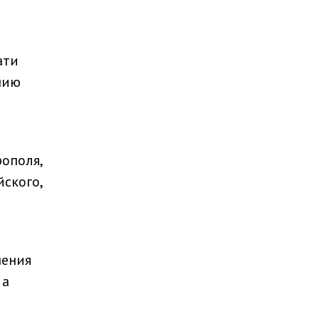
ати
нию
ополя,
йского,
нения
 а