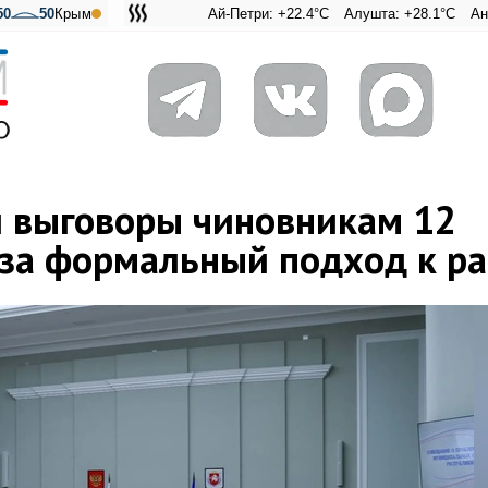
50
50
Крым
Ай-Петри: +22.4°C
Алушта: +28.1°C
Ангарский пе
Адмираль
 выговоры чиновникам 12
за формальный подход к ра