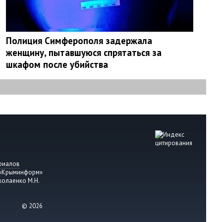
Полиция Симферополя задержала
женщину, пытавшуюся спрятаться за
шкафом после убийства
риалов
 «Крыминформ»
колаенко М.Н.
© 2026