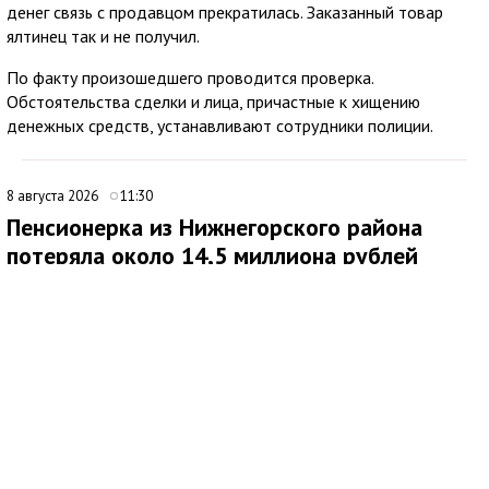
денег связь с продавцом прекратилась. Заказанный товар
ялтинец так и не получил.
По факту произошедшего проводится проверка.
Обстоятельства сделки и лица, причастные к хищению
денежных средств, устанавливают сотрудники полиции.
8 августа 2026
11:30
Пенсионерка из Нижнегорского района
потеряла около 14,5 миллиона рублей
после звонков мошенников
В Нижнегорском районе 62-летняя местная жительница
обратилась в ОМВД России после того, как стала жертвой
дистанционных мошенников. По данным полиции,
злоумышленники похитили у нее около 14,5 миллиона рублей.
По факту хищения денежных средств в особо крупном
размере возбуждено уголовное дело по ч. 4 ст. 159 УК РФ.
Как сообщила потерпевшая, схема обмана продолжалась