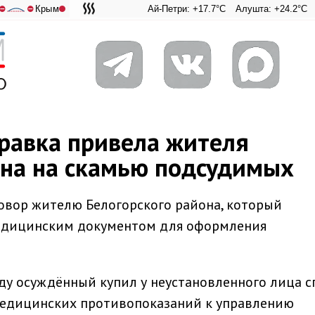
Крым
Ай-Петри: +17.7°C
Алушта: +24.2°C
Ангарски
Адмир
⛔
⛔
равка привела жителя
она на скамью подсудимых
овор жителю Белогорского района, который
едицинским документом для оформления
ду осуждённый купил у неустановленного лица с
едицинских противопоказаний к управлению