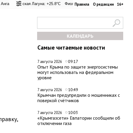
й перевал: +20.6°C
альская Лагуна: +25.8°C
Евпатория: +25.8°C
Фиолент: +26.4°C
Керчь: +33.4°C
Казачья бухта: +26.2°C
Никитский са
Правила
О редакции
16+
КАЛЕНДАРЬ
Самые читаемые новости
09:17
7 августа 2026
Опыт Крыма по защите энергосистемы
могут использовать на федеральном
уровне
10:49
7 августа 2026
Крымчан предупредили о мошенниках с
поверкой счётчиков
10:03
7 августа 2026
«Крымгазсети» Евпатории сообщили об
правку,
отключении газа