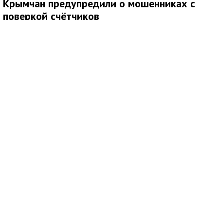
Крымчан предупредили о мошенниках с
поверкой счётчиков
Медиаисточник: Администрация города Симферополя Республики Крым
Жителям напомнили о росте числа мошеннических схем,
связанных с поверкой счётчиков и якобы обязательными
жилищными проверками. Злоумышленники распространяют по
почтовым ящикам листовки, похожие на официальные