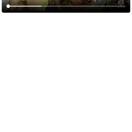
10 августа 2026
05:56
Обломки БПЛА вызвали пожар у пляжа
Инжир и повредили автомобили
В Севастополе военные, авиация, силы ПВО и мобильные
огневые группы отразили атаку беспилотников ВСУ. По
предварительным данным, было сбито 15 БПЛА,
преимущественно над морем и на удалении от берега.
Спасательная служба города уточнила, что из-за падения
обломков сбитых аппаратов загорелся лес в районе пляжа
Инжир. Там возникли два очага возгорания.
На месте работают спасатели, сотрудники лесхоза и другие
необходимые службы. Людей эвакуируют с кемпинга на пляже
Инжир. Отмечается, что ситуация находится под контролем.