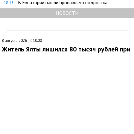
В Евпатории нашли пропавшего подростка
18:13
НОВОСТИ
8 августа 2026
10:00
Житель Ялты лишился 80 тысяч рублей при
покупке портативной электростанции
В Ялте 44-летний местный житель стал жертвой мошенников
при попытке приобрести портативную электростанцию через
интернет. Мужчина нашел объявление о продаже
автономного источника электроснабжения и связался с
предполагаемым продавцом.
После непродолжительного общения покупателю
предложили внести предоплату. Он перевел 80 тысяч рублей
на расчетный счет по QR-коду, однако после поступления
денег связь с продавцом прекратилась. Заказанный товар
ялтинец так и не получил.