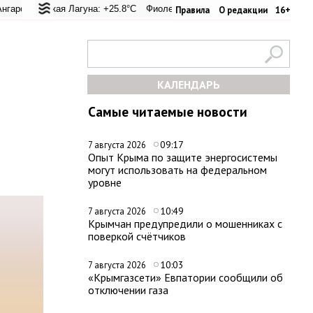
ревал: +20.6°C
ская Лагуна: +25.8°C
Евпатория: +25.8°C
Фиолент: +26.4°C
Керчь: +33.4°C
Казачья бухта: +26.2°C
Никитский сад: +
Херс
Правила
О редакции
16+
КАЛЕНДАРЬ
Самые читаемые новости
09:17
7 августа 2026
Опыт Крыма по защите энергосистемы
могут использовать на федеральном
уровне
10:49
7 августа 2026
Крымчан предупредили о мошенниках с
поверкой счётчиков
10:03
7 августа 2026
«Крымгазсети» Евпатории сообщили об
отключении газа