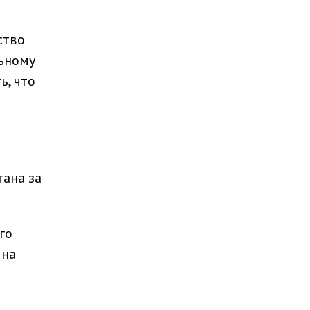
ство
льному
ь, что
тана за
го
 на