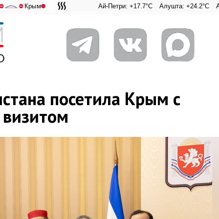
Крым
Ай-Петри: +17.7°C
Алушта: +24.2°C
Ангарский пе
Адмираль
⛔
⛔
истана посетила Крым с
 визитом