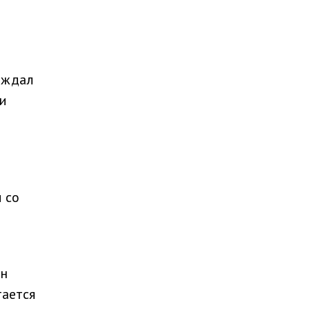
ождал
и
 со
Он
тается