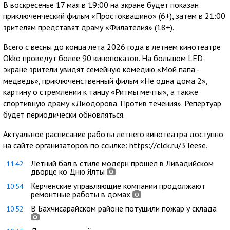
В воскресенье 17 мая в 19:00 на экране будет показан
приключенческий фильм «Простоквашино» (6+), затем в 21:00
зрителям представят драму «Филателия» (18+).
Всего с весны до конца лета 2026 года в летнем кинотеатре
Okko проведут более 90 кинопоказов. На большом LED-
экране зрители увидят семейную комедию «Мой папа -
медведь», приключенственный фильм «Не одна дома 2»,
картину о стремлении к танцу «Ритмы мечты», а также
спортивную драму «Диодорова. Против течения». Репертуар
будет периодически обновляться.
Актуальное расписание работы летнего кинотеатра доступно
на сайте организаторов по ссылке: https://clck.ru/3Teese.
Летний бал в стиле модерн прошел в Ливадийском
11:42
дворце ко Дню Ялты
Керченские управляющие компании продолжают
10:54
ремонтные работы в домах
В Бахчисарайском районе потушили пожар у склада
10:52