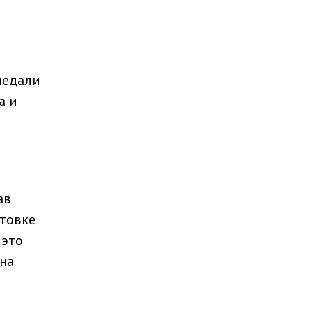
медали
а и
ав
отовке
 это
на