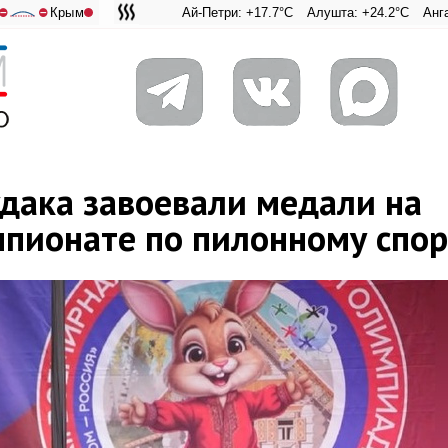
Крым
Ай-Петри: +17.7°C
Алушта: +24.2°C
Ангарский перевал: +
Адмиральская Ла
⛔
⛔
удака завоевали медали на
мпионате по пилонному спор