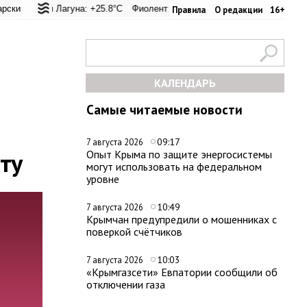
20.6°C
гуна: +25.8°C
Евпатория: +25.8°C
Фиолент: +26.4°C
Керчь: +33.4°C
Казачья бухта: +26.2°C
Никитский сад: +23.9°C
Херсонес: 
Правила
О редакции
16+
КАЛЕНДАРЬ
Самые читаемые новости
09:17
7 августа 2026
ту
Опыт Крыма по защите энергосистемы
могут использовать на федеральном
уровне
10:49
7 августа 2026
Крымчан предупредили о мошенниках с
поверкой счётчиков
10:03
7 августа 2026
«Крымгазсети» Евпатории сообщили об
отключении газа