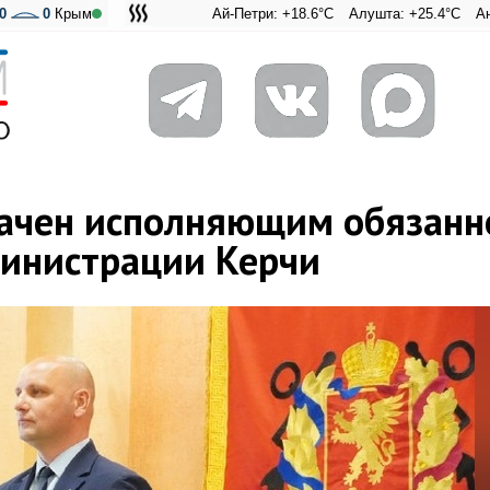
0
0
Крым
Ай-Петри: +18.6°C
Алушта: +25.4°C
Ангарский перев
Адмиральска
ачен исполняющим обязанн
инистрации Керчи