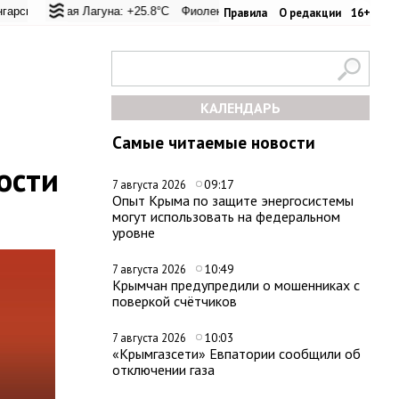
ал: +20.6°C
я Лагуна: +25.8°C
Евпатория: +26.2°C
Фиолент: +26.4°C
Керчь: +33.4°C
Казачья бухта: +26.2°C
Никитский сад: +24.
Херсон
Правила
О редакции
16+
КАЛЕНДАРЬ
Самые читаемые новости
ости
09:17
7 августа 2026
Опыт Крыма по защите энергосистемы
могут использовать на федеральном
уровне
10:49
7 августа 2026
Крымчан предупредили о мошенниках с
поверкой счётчиков
10:03
7 августа 2026
«Крымгазсети» Евпатории сообщили об
отключении газа