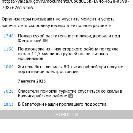
https://yalta.rk.gov.ru/documents/0b6d015b-194c-432e-a598-
798c626134d6.
Организаторы призывают не упустить момент и успеть
запечатлеть «королеву весны» в её полном расцвете.
Пожар сухой растительности ликвидировали под
17:48
Феодосией
Пенсионерка из Нижнегорского района потеряла
11:30
около 14,5 миллиона рублей после звонков
мошенников
Житель Ялты лишился 80 тысяч рублей при покупке
10:00
портативной электростанции
7 августа 2026
Спасатели помогли туристке спуститься со скалы в
20:28
Бахчисарайском районе
В Евпатории нашли пропавшего подростка
18:13
НОВОСТИ