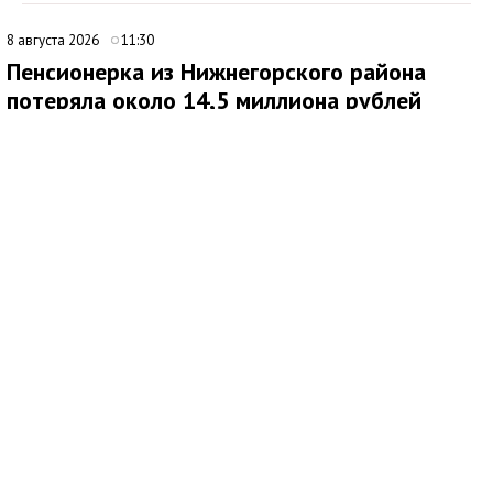
8 августа 2026
11:30
Пенсионерка из Нижнегорского района
потеряла около 14,5 миллиона рублей
после звонков мошенников
В Нижнегорском районе 62-летняя местная жительница
обратилась в ОМВД России после того, как стала жертвой
дистанционных мошенников. По данным полиции,
злоумышленники похитили у нее около 14,5 миллиона рублей.
По факту хищения денежных средств в особо крупном
размере возбуждено уголовное дело по ч. 4 ст. 159 УК РФ.
Как сообщила потерпевшая, схема обмана продолжалась
около четырех месяцев. Сначала ей позвонил неизвестный
мужчина, попросил продиктовать номер СНИЛС и сразу
завершил разговор. Позже женщине поступил еще один
звонок: собеседница представилась сотрудником службы
безопасности портала Госуслуги, после чего связь также
оборвалась.