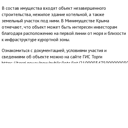
В состав имущества входят объект незавершенного
строительства, нежилое здание котельной, а также
земельный участок под ними. В Минимуществе Крыма
отмечают, что объект может быть интересен инвесторам
благодаря расположению на первой линии от моря и близости
к инфраструктуре курортной зоны.
Ознакомиться с документацией, условиями участия и
сведениями об объекте можно на сайте ГИС Торги
https://torgi.gov.ru/new/public/lots/lot/21000034750000000303
fromRec=false, на сайте Минимущества Крыма
https://mzem.rk.gov.ru/structure/4c4958c4-20b3-4a5c-a064-
d84e817c4100, а также на странице оператора электронной
площадки РОСЭЛТОРГ
https://178fz.roseltorg.ru/#com/procedure/view/procedure/644
Прием заявок завершится 31 августа 2026 года в 18:00.
Проведение аукциона запланировано на 4 сентября 2026
года в 10:00.