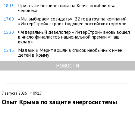
При атаке беспилотника на Керчь погибли два
18:13
человека
«Мы выбираем созидать»: 22 года группа компаний
17:00
«ИнтерСтрой» строит будущее российских городов
Федеральный девелопер «ИнтерСтрой» вновь вошел
15:30
в число финалистов национальной премии «Наш
вклад»
Мадаин и Мерит вошли в список необычных имен
15:15
детей в Крыму
НОВОСТИ
7 августа 2026
09:17
Опыт Крыма по защите энергосистемы
могут использовать на федеральном уровне
Опыт Крыма в вопросах энергетической устойчивости может
лечь в основу новых мер поддержки граждан и бизнеса на