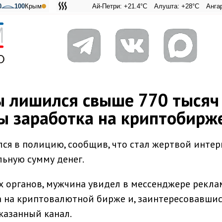
0
100
Крым
Ай-Петри: +21.4°C
Алушта: +28°C
Ангарский пере
Адмираль
ы лишился свыше 770 тысяч
мы заработка на криптобирж
ся в полицию, сообщив, что стал жертвой интер
ьную сумму денег.
 органов, мужчина увидел в мессенджере рекла
а на криптовалютной бирже и, заинтересовавши
казанный канал.