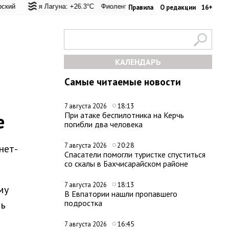
вал: +24.9°C
ская Лагуна: +26.3°C
Евпатория: +33.8°C
Фиолент: +26.6°C
Керчь: +31°C
Казачья бухта: +26.6°C
Никитский сад: +27°
Херс
Правила
О редакции
16+
КАЛЕНДАРЬ
Самые читаемые новости
18:13
7 августа 2026
е
При атаке беспилотника на Керчь
погибли два человека
20:28
7 августа 2026
нет-
Спасатели помогли туристке спуститься
со скалы в Бахчисарайском районе
18:13
7 августа 2026
му
В Евпатории нашли пропавшего
подростка
сь
16:45
7 августа 2026