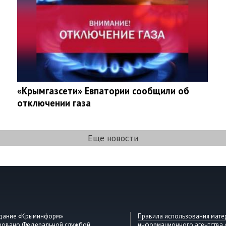
«Крымгазсети» Евпатории сообщили об
отключении газа
Еще новости
здание «Крыминформ»
Правила использования мате
ировано Федеральной службой
информационного агентства