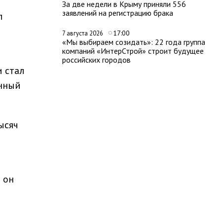
За две недели в Крыму приняли 556
заявлений на регистрацию брака
л
17:00
7 августа 2026
«Мы выбираем созидать»: 22 года группа
компаний «ИнтерСтрой» строит будущее
российских городов
и стал
енный
ысяч
 он