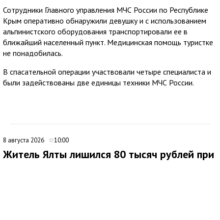
Сотрудники Главного управления МЧС России по Республике
Крым оперативно обнаружили девушку и с использованием
альпинистского оборудования транспортировали ее в
ближайший населенный пункт. Медицинская помощь туристке
не понадобилась.
В спасательной операции участвовали четыре специалиста и
были задействованы две единицы техники МЧС России.
8 августа 2026
10:00
Житель Ялты лишился 80 тысяч рублей при
покупке портативной электростанции
В Ялте 44-летний местный житель стал жертвой мошенников
при попытке приобрести портативную электростанцию через
интернет. Мужчина нашел объявление о продаже
автономного источника электроснабжения и связался с