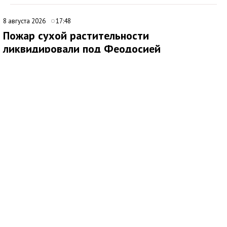
8 августа 2026
17:48
Пожар сухой растительности
ликвидировали под Феодосией
В 09:16 поступило сообщение о возгорании сухой
растительности за пределами с. Насыпное, ГО Феодосия.
Незамедлительно к месту происшествия были направлены
подразделения 4 пожарно-спасательного отряда.
По прибытии было установлено два очага возгорания по 500
кв.м. на открытой территории. Для тушения также были
привлечены добровольная пожарная команда, волонтёры,
водоподвозящая техника администрации, сельхозтехника для
опашки территории.
Благодаря слаженной работе всех звеньев, пожар был
ликвидирован на площади 3500 кв. м.
Всего от МЧС России было привлечено 64 человека и 11