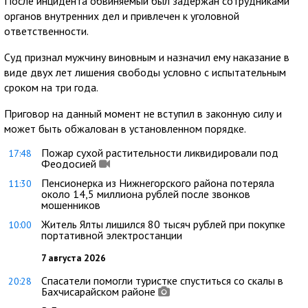
После инцидента обвиняемый был задержан сотрудниками
органов внутренних дел и привлечен к уголовной
ответственности.
Суд признал мужчину виновным и назначил ему наказание в
виде двух лет лишения свободы условно с испытательным
сроком на три года.
Приговор на данный момент не вступил в законную силу и
может быть обжалован в установленном порядке.
Пожар сухой растительности ликвидировали под
17:48
Феодосией
Пенсионерка из Нижнегорского района потеряла
11:30
около 14,5 миллиона рублей после звонков
мошенников
Житель Ялты лишился 80 тысяч рублей при покупке
10:00
портативной электростанции
7 августа 2026
Спасатели помогли туристке спуститься со скалы в
20:28
Бахчисарайском районе