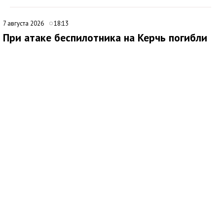
7 августа 2026
18:13
При атаке беспилотника на Керчь погибли
два человека
В ходе очередной атаки украинского беспилотника по Крыму
под ударом оказался многоквартирный дом в Керчи. Об этом
сообщил глава Республики Крым Сергей Аксёнов.
По его словам, в результате происшествия погибли два
мирных жителя, еще один человек получил ранения.
Аксёнов выразил соболезнования семьям погибших и пожелал
скорейшего выздоровления пострадавшему. Он отметил, что
необходимая помощь будет оказана органами власти в
полном объеме.
7 августа 2026
10:49
Крымчан предупредили о мошенниках с