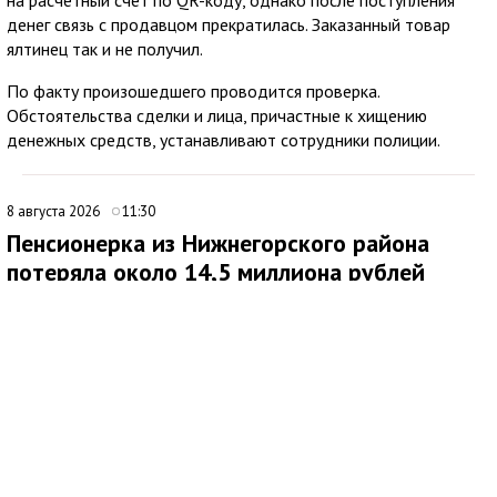
на расчетный счет по QR-коду, однако после поступления
денег связь с продавцом прекратилась. Заказанный товар
ялтинец так и не получил.
По факту произошедшего проводится проверка.
Обстоятельства сделки и лица, причастные к хищению
денежных средств, устанавливают сотрудники полиции.
8 августа 2026
11:30
Пенсионерка из Нижнегорского района
потеряла около 14,5 миллиона рублей
после звонков мошенников
В Нижнегорском районе 62-летняя местная жительница
обратилась в ОМВД России после того, как стала жертвой
дистанционных мошенников. По данным полиции,
злоумышленники похитили у нее около 14,5 миллиона рублей.
По факту хищения денежных средств в особо крупном
размере возбуждено уголовное дело по ч. 4 ст. 159 УК РФ.