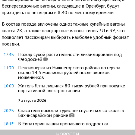
беспересадочные вагоны, следующие в Оренбург, будут
приходить по четвергам в 8:40 по местному времени.
В состав поезда включены одноэтажные купейные вагоны
класса 2К, а также плацкартные вагоны типов 3Л и 3У, что
позволяет пассажирам выбирать наиболее удобный формат
поездки.
Пожар сухой растительности ликвидировали под
17:48
Феодосией
Пенсионерка из Нижнегорского района потеряла
11:30
около 14,5 миллиона рублей после звонков
мошенников
Житель Ялты лишился 80 тысяч рублей при покупке
10:00
портативной электростанции
7 августа 2026
Спасатели помогли туристке спуститься со скалы в
20:28
Бахчисарайском районе
В Евпатории нашли пропавшего подростка
18:13
НОВОСТИ