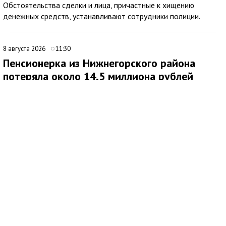
Обстоятельства сделки и лица, причастные к хищению
денежных средств, устанавливают сотрудники полиции.
8 августа 2026
11:30
Пенсионерка из Нижнегорского района
потеряла около 14,5 миллиона рублей
после звонков мошенников
В Нижнегорском районе 62-летняя местная жительница
обратилась в ОМВД России после того, как стала жертвой
дистанционных мошенников. По данным полиции,
злоумышленники похитили у нее около 14,5 миллиона рублей.
По факту хищения денежных средств в особо крупном
размере возбуждено уголовное дело по ч. 4 ст. 159 УК РФ.
Как сообщила потерпевшая, схема обмана продолжалась
около четырех месяцев. Сначала ей позвонил неизвестный
мужчина, попросил продиктовать номер СНИЛС и сразу
завершил разговор. Позже женщине поступил еще один