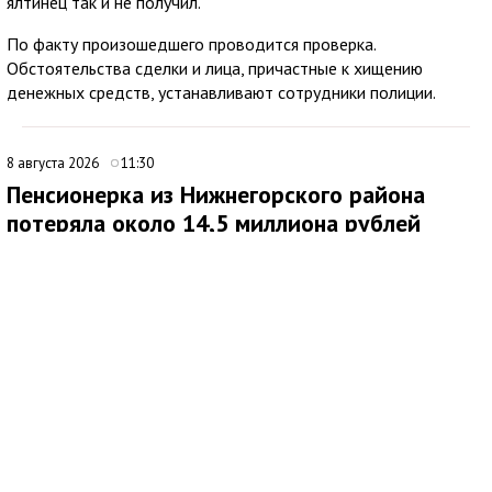
ялтинец так и не получил.
По факту произошедшего проводится проверка.
Обстоятельства сделки и лица, причастные к хищению
денежных средств, устанавливают сотрудники полиции.
8 августа 2026
11:30
Пенсионерка из Нижнегорского района
потеряла около 14,5 миллиона рублей
после звонков мошенников
В Нижнегорском районе 62-летняя местная жительница
обратилась в ОМВД России после того, как стала жертвой
дистанционных мошенников. По данным полиции,
злоумышленники похитили у нее около 14,5 миллиона рублей.
По факту хищения денежных средств в особо крупном
размере возбуждено уголовное дело по ч. 4 ст. 159 УК РФ.
Как сообщила потерпевшая, схема обмана продолжалась
около четырех месяцев. Сначала ей позвонил неизвестный