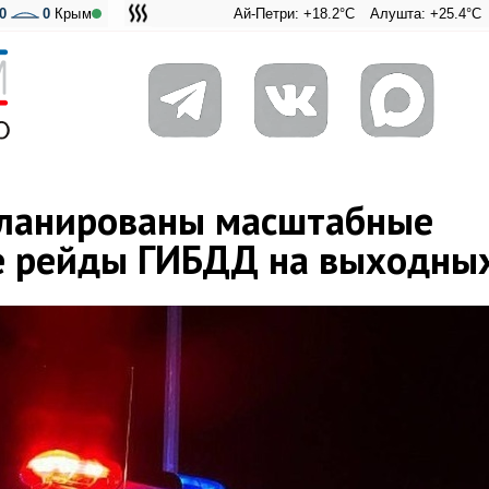
0
0
Крым
Ай-Петри: +18.2°C
Алушта: +25.4°C
Ангарский
Адмира
планированы масштабные
е рейды ГИБДД на выходны