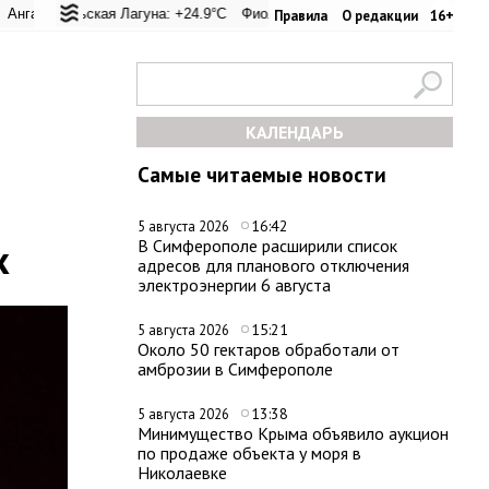
 перевал: +22.8°C
льская Лагуна: +24.9°C
Евпатория: +24.5°C
Фиолент: +25.6°C
Керчь: +28°C
Казачья бухта: +25.4°C
Никитский сад: 
Х
Правила
О редакции
16+
КАЛЕНДАРЬ
Самые читаемые новости
16:42
5 августа 2026
х
В Симферополе расширили список
адресов для планового отключения
электроэнергии 6 августа
15:21
5 августа 2026
Около 50 гектаров обработали от
амброзии в Симферополе
13:38
5 августа 2026
Минимущество Крыма объявило аукцион
по продаже объекта у моря в
Николаевке