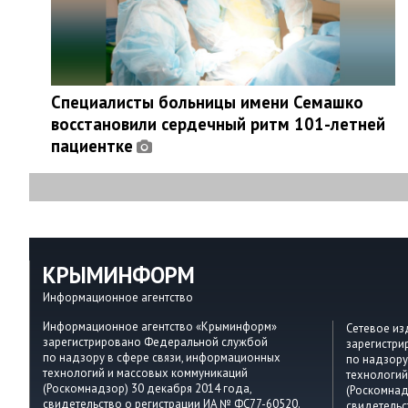
Специалисты больницы имени Семашко
восстановили сердечный ритм 101-летней
пациентке
КРЫМИНФОРМ
Информационное агентство
Информационное агентство «Крыминформ»
Сетевое и
зарегистрировано Федеральной службой
зарегистр
по надзору в сфере связи, информационных
по надзору
технологий и массовых коммуникаций
технологий
(Роскомнадзор) 30 декабря 2014 года,
(Роскомнад
свидетельство о регистрации ИА № ФС77-60520.
свидетельс