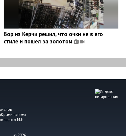
Вор из Керчи решил, что очки не в его
стиле и пошел за золотом
риалов
 «Крыминформ»
колаенко М.Н.
© 2026