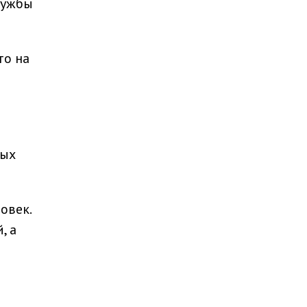
лужбы
то на
рых
овек.
, а