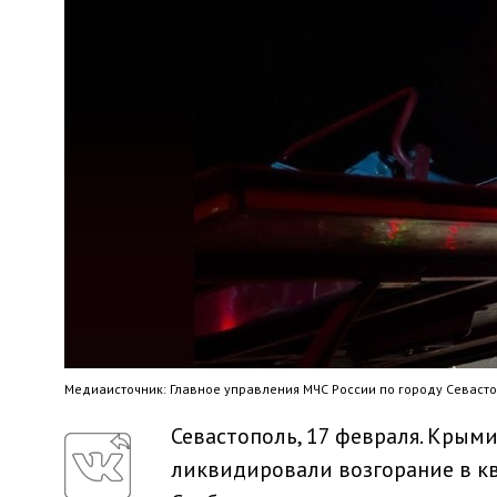
Медиaисточник: Главное управления МЧС России по городу Севаст
Севастополь, 17 февраля. Крым
ликвидировали возгорание в кв