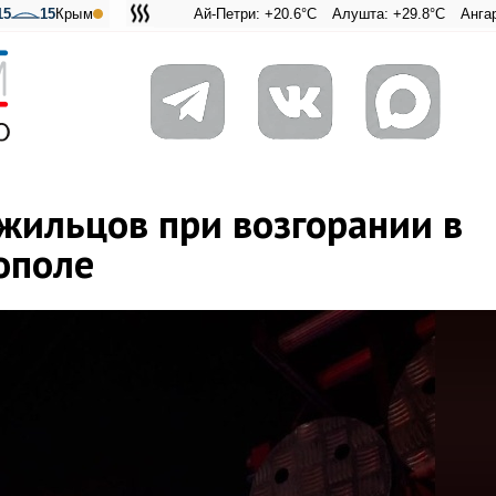
15
15
Крым
Ай-Петри: +20.6°C
Алушта: +29.8°C
Ангарский пере
Адмиральск
жильцов при возгорании в
ополе