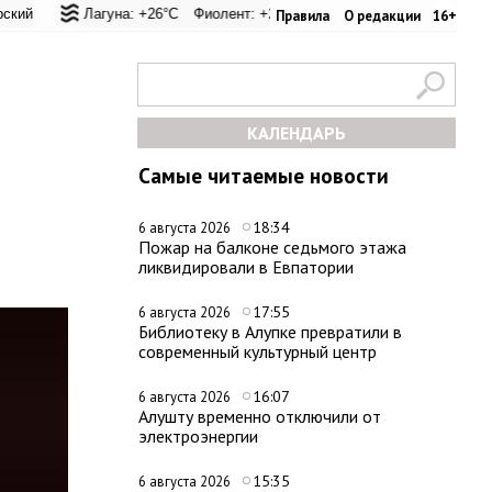
вал: +25.1°C
ая Лагуна: +26°C
Евпатория: +27.2°C
Фиолент: +25.9°C
Керчь: +28.5°C
Казачья бухта: +25.9°C
Никитский сад: +29
Херсоне
Правила
О редакции
16+
КАЛЕНДАРЬ
Самые читаемые новости
18:34
6 августа 2026
Пожар на балконе седьмого этажа
ликвидировали в Евпатории
17:55
6 августа 2026
Библиотеку в Алупке превратили в
современный культурный центр
16:07
6 августа 2026
Алушту временно отключили от
электроэнергии
15:35
6 августа 2026