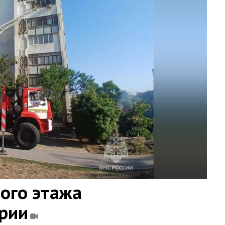
ого этажа
ории