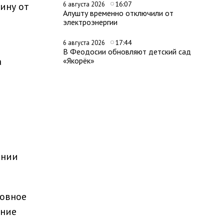
16:07
ину от
6 августа 2026
Алушту временно отключили от
электроэнергии
17:44
6 августа 2026
В Феодосии обновляют детский сад
а
«Якорёк»
ании
ловное
ение