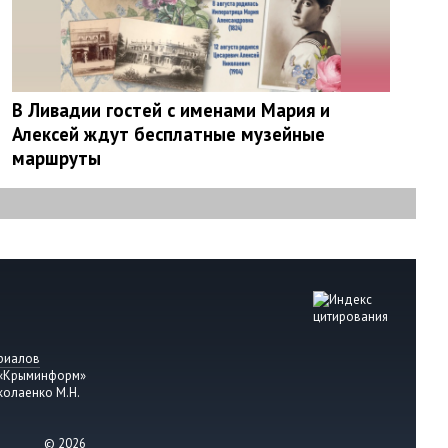
В Ливадии гостей с именами Мария и
Алексей ждут бесплатные музейные
маршруты
риалов
 «Крыминформ»
колаенко М.Н.
© 2026