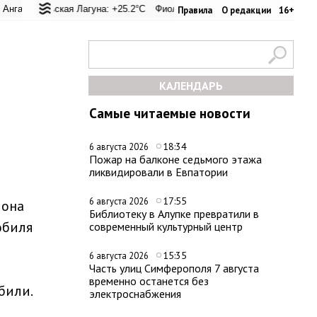
ий перевал: +25.4°C
альская Лагуна: +25.2°C
Евпатория: +31.2°C
Фиолент: +25.4°C
Керчь: +31.1°C
Казачья бухта: +25.4°C
Никитский с
Правила
О редакции
16+
КАЛЕНДАРЬ
Самые читаемые новости
18:34
6 августа 2026
Пожар на балконе седьмого этажа
ликвидировали в Евпатории
17:55
6 августа 2026
йона
Библиотеку в Алупке превратили в
обиля
современный культурный центр
15:35
6 августа 2026
Часть улиц Симферополя 7 августа
временно останется без
били.
электроснабжения