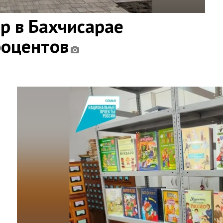
ар в Бахчисарае
роцентов