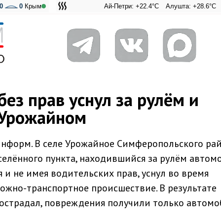
0
0
Крым
Ай-Петри: +22.4°C
Алушта: +28.6°C
Ангарск
Адмир
ез прав уснул за рулём и
 Урожайном
информ. В селе Урожайное Симферопольского ра
селённого пункта, находившийся за рулём автом
 и не имея водительских прав, уснул во время
ожно-транспортное происшествие. В результате
острадал, повреждения получили только автомо