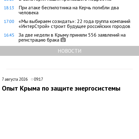
При атаке беспилотника на Керчь погибли два
18:13
человека
«Мы выбираем созидать»: 22 года группа компаний
17:00
«ИнтерСтрой» строит будущее российских городов
За две недели в Крыму приняли 556 заявлений на
16:45
регистрацию брака
НОВОСТИ
7 августа 2026
09:17
Опыт Крыма по защите энергосистемы
могут использовать на федеральном уровне
Опыт Крыма в вопросах энергетической устойчивости может
лечь в основу новых мер поддержки граждан и бизнеса на
федеральном уровне. Об этом заявил советник главы
республики, политолог Денис Батурин, комментируя ситуацию
с электроснабжением на полуострове.