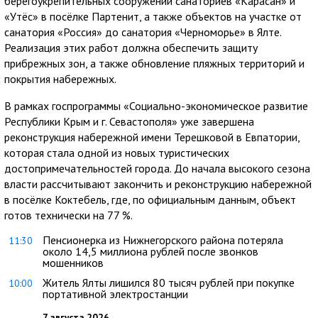
берегоукрепительных сооружений санаториев «Карасан» и
«Утёс» в посёлке Партенит, а также объектов на участке от
санатория «Россия» до санатория «Черноморье» в Ялте.
Реализация этих работ должна обеспечить защиту
прибрежных зон, а также обновление пляжных территорий и
покрытия набережных.
В рамках госпрограммы «Социально-экономическое развитие
Республики Крым и г. Севастополя» уже завершена
реконструкция набережной имени Терешковой в Евпатории,
которая стала одной из новых туристических
достопримечательностей города. До начала высокого сезона
власти рассчитывают закончить и реконструкцию набережной
в посёлке Коктебель, где, по официальным данным, объект
готов технически на 77 %.
Пенсионерка из Нижнегорского района потеряла
11:30
около 14,5 миллиона рублей после звонков
мошенников
Житель Ялты лишился 80 тысяч рублей при покупке
10:00
портативной электростанции
7 августа 2026