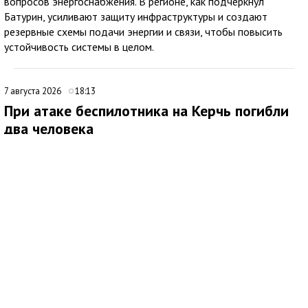
вопросов энергоснабжения. В регионе, как подчеркнул
Батурин, усиливают защиту инфраструктуры и создают
резервные схемы подачи энергии и связи, чтобы повысить
устойчивость системы в целом.
7 августа 2026
18:13
При атаке беспилотника на Керчь погибли
два человека
В ходе очередной атаки украинского беспилотника по Крыму
под ударом оказался многоквартирный дом в Керчи. Об этом
сообщил глава Республики Крым Сергей Аксёнов.
По его словам, в результате происшествия погибли два
мирных жителя, еще один человек получил ранения.
Аксёнов выразил соболезнования семьям погибших и пожелал
скорейшего выздоровления пострадавшему. Он отметил, что
необходимая помощь будет оказана органами власти в
полном объеме.