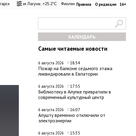
еревал: +25.1°C
ская Лагуна: +25.2°C
Евпатория: +27.2°C
Фиолент: +25.4°C
Керчь: +28.5°C
Казачья бухта: +25.4°C
Никитский сад: 
Хер
Правила
О редакции
16+
КАЛЕНДАРЬ
Самые читаемые новости
18:34
6 августа 2026
Пожар на балконе седьмого этажа
ликвидировали в Евпатории
17:55
6 августа 2026
Библиотеку в Алупке превратили в
современный культурный центр
16:07
6 августа 2026
Алушту временно отключили от
электроэнергии
15:35
6 августа 2026