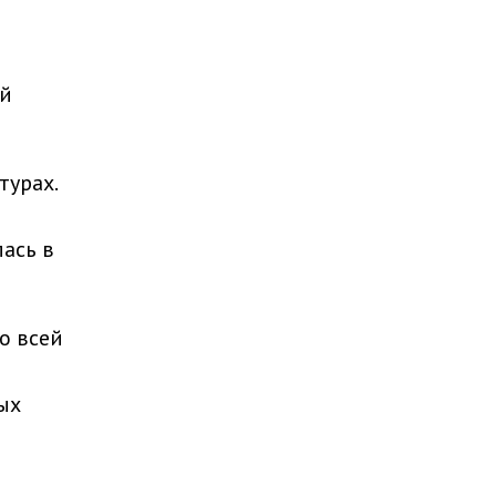
ий
турах.
ась в
о всей
ых