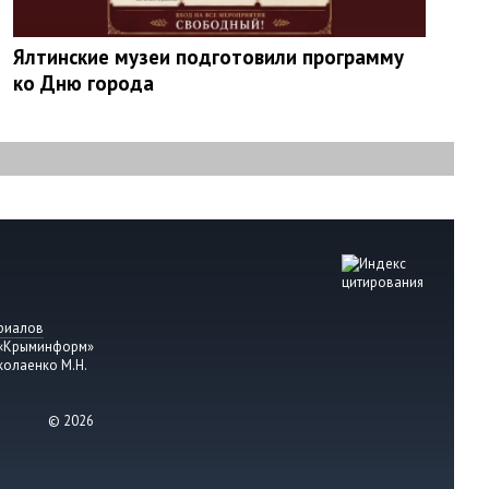
Ялтинские музеи подготовили программу
ко Дню города
риалов
 «Крыминформ»
колаенко М.Н.
© 2026