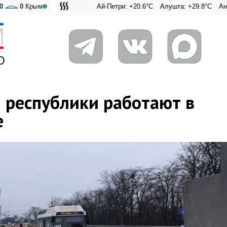
0
0
Крым
Ай-Петри: +20.6°C
Алушта: +29.8°C
Ангарский п
Адмираль
республики работают в
е