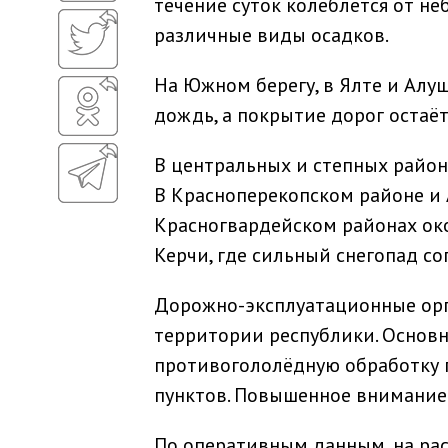
течение суток колеблется от не
различные виды осадков.
На Южном берегу, в Ялте и Алуш
дождь, а покрытие дорог остаё
В центральных и степных район
В Красноперекопском районе и 
Красногвардейском районах око
Керчи, где сильный снегопад со
Дорожно-эксплуатационные орг
территории республики. Основн
противогололёдную обработку п
пунктов. Повышенное внимание 
По оперативным данным, на ра