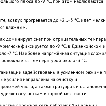
большого плюса до -9 °C, при этом наблюдаются
те, воздух прогревается до +2…+3 °C, идёт мелк
тся влажным.
ах доминирует снег при отрицательных темпера
Армянске фиксируется до -9 °C, в Джанкойском и
ло -7 °C. Наиболее напряжённая ситуация сложил
провождается температурой около -3 °C.
анизации задействованы в усиленном режиме п
ые усилия направлены на очистку и
роезжей части, а также тротуаров и остановочн
уделяется участкам в горной местности.
счистке дорожной сети работают 137 единиц