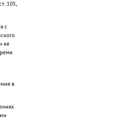
т. 105,
я с
вского
и её
время
ения в
ениях
нии