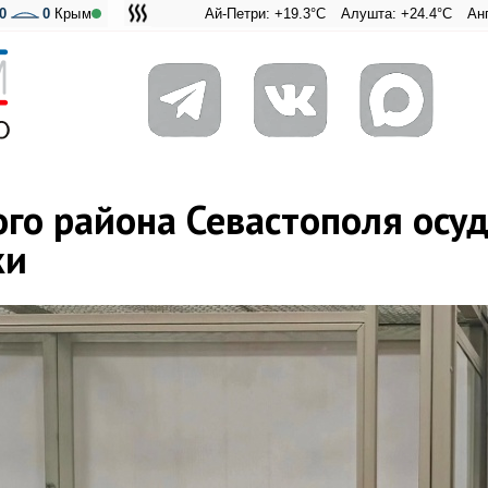
0
0
Крым
Ай-Петри: +19.3°C
Алушта: +24.4°C
Ангарский пер
Адмиральс
ого района Севастополя осу
ки