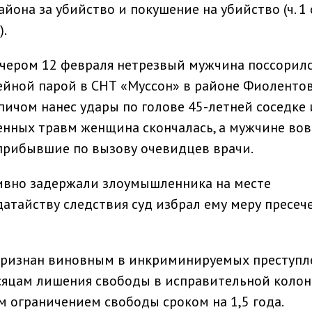
она за убийство и покушение на убийство (ч. 1 с
).
ечером 12 февраля нетрезвый мужчина поссорилс
ейной парой в СНТ «Муссон» в районе Фиоленто
пичом нанес удары по голове 45-летней соседке 
енных травм женщина скончалась, а мужчине во
рибывшие по вызову очевидцев врачи.
ивно задержали злоумышленника на месте
датайству следствия суд избрал ему меру пресеч
признан виновным в инкриминируемых преступл
есяцам лишения свободы в исправительной коло
 ограничением свободы сроком на 1,5 года.