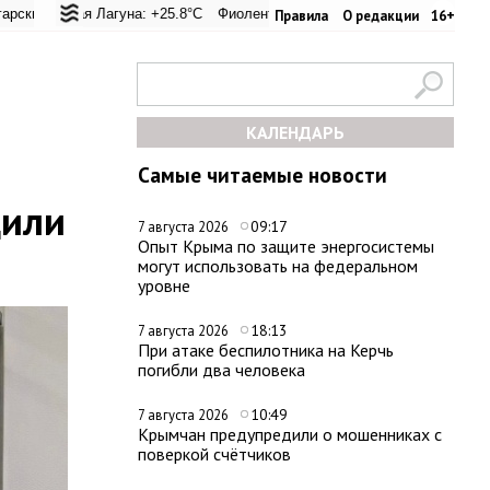
евал: +20.9°C
кая Лагуна: +25.8°C
Евпатория: +23.6°C
Фиолент: +26.4°C
Керчь: +33.4°C
Казачья бухта: +26.2°C
Никитский сад: +2
Херс
Правила
О редакции
16+
КАЛЕНДАРЬ
Самые читаемые новости
дили
09:17
7 августа 2026
Опыт Крыма по защите энергосистемы
могут использовать на федеральном
уровне
18:13
7 августа 2026
При атаке беспилотника на Керчь
погибли два человека
10:49
7 августа 2026
Крымчан предупредили о мошенниках с
поверкой счётчиков