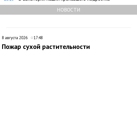
НОВОСТИ
8 августа 2026
17:48
Пожар сухой растительности
ликвидировали под Феодосией
В 09:16 поступило сообщение о возгорании сухой
растительности за пределами с. Насыпное, ГО Феодосия.
Незамедлительно к месту происшествия были направлены
подразделения 4 пожарно-спасательного отряда.
По прибытии было установлено два очага возгорания по 500
кв.м. на открытой территории. Для тушения также были
привлечены добровольная пожарная команда, волонтёры,
водоподвозящая техника администрации, сельхозтехника для
опашки территории.