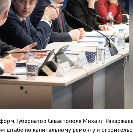
нформ. Губернатор Севастополя Михаил Развожае
ом штабе по капитальному ремонту и строительс