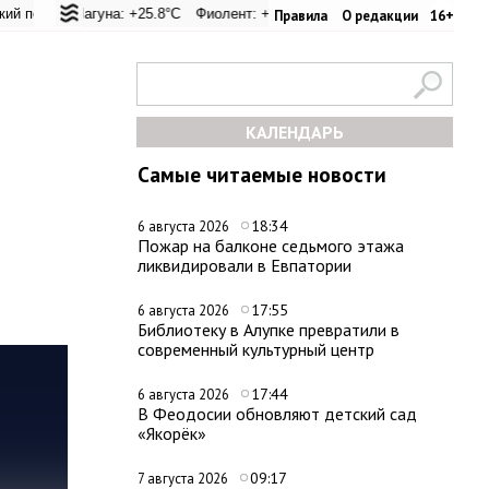
: +25°C
Лагуна: +25.8°C
Евпатория: +32°C
Фиолент: +26.1°C
Керчь: +33.1°C
Казачья бухта: +26.2°C
Никитский сад: +28.4°C
Херсонес
Правила
О редакции
16+
КАЛЕНДАРЬ
Самые читаемые новости
18:34
6 августа 2026
Пожар на балконе седьмого этажа
ликвидировали в Евпатории
17:55
6 августа 2026
Библиотеку в Алупке превратили в
современный культурный центр
17:44
6 августа 2026
В Феодосии обновляют детский сад
«Якорёк»
09:17
7 августа 2026