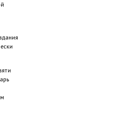
ой
 здания
чески
вяти
тарь
ом