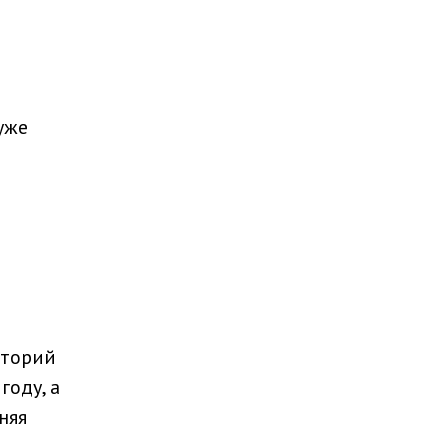
уже
иторий
оду, а
няя