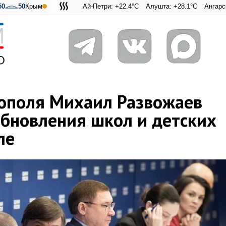
50
50
Крым
Ай-Петри: +22.4°C
Алушта: +28.1°C
Ангарский перевал
Адмиральская 
тополя Михаил Развожаев
обновления школ и детских
ле