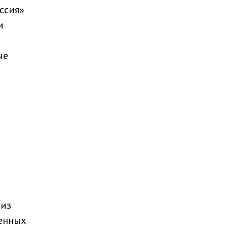
ссия»
и
ые
 из
шенных