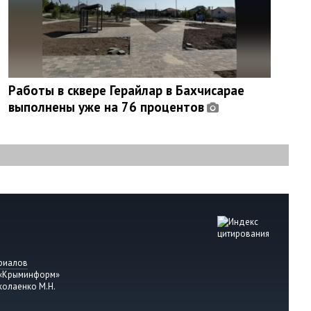
Работы в сквере Герайлар в Бахчисарае
выполнены уже на 76 процентов
риалов
 «Крыминформ»
колаенко М.Н.