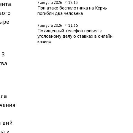
18:13
ента
7 августа 2026
При атаке беспилотника на Керчь
вого
погибли два человека
тыре
11:35
7 августа 2026
Похищенный телефон привел к
уголовному делу о ставках в онлайн
казино
 В
тва
ала
чения
ствий
на и