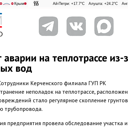
Крым
Ай-Петри: +17.7°C
Алушта: +24.2°C
Ангарский пе
Адмираль
⛔
⛔
 аварии на теплотрассе из-
вых вод
 Сотрудники Керченского филиала ГУП РК
транение неполадок на теплотрассе, расположен
овреждений стало регулярное скопление грунто
ю трубопровода.
ия предприятия провела обследование участка и