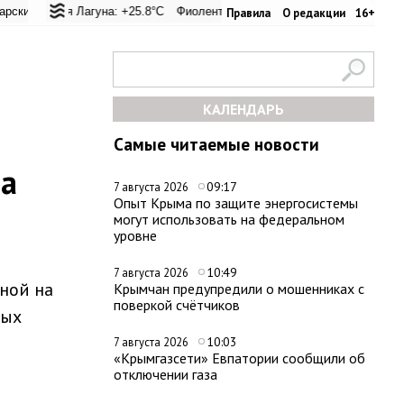
ревал: +20.6°C
ская Лагуна: +25.8°C
Евпатория: +25.8°C
Фиолент: +26.4°C
Керчь: +33.4°C
Казачья бухта: +26.2°C
Никитский сад: +
Хер
Правила
О редакции
16+
КАЛЕНДАРЬ
Самые читаемые новости
за
09:17
7 августа 2026
Опыт Крыма по защите энергосистемы
могут использовать на федеральном
уровне
10:49
7 августа 2026
ной на
Крымчан предупредили о мошенниках с
поверкой счётчиков
вых
10:03
7 августа 2026
«Крымгазсети» Евпатории сообщили об
отключении газа