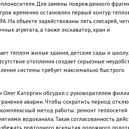
еплоносителя. Для замены поврежденного фрагм
ров временно остановлен первый контур тепло
9А. На объекте задействованы пять слесарей, че
чных агрегата, а также экскаватор, кран и
ет теплом жилые здания, детские сады и школу.
тсутствие отопления создает серьезные неудобс
вление системы требует максимально быстрого
и Олег Каторгин обсудил с руководителем фили
ранения аварии. Чтобы сократить период отклю
 комплексный метод работы: ремонт теплосетей
ятиями водоканала. Такая согласованность дей
збежать повторного вскрытия дорожного полот